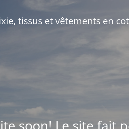
xie, tissus et vêtements en co
e soon! Le site fait