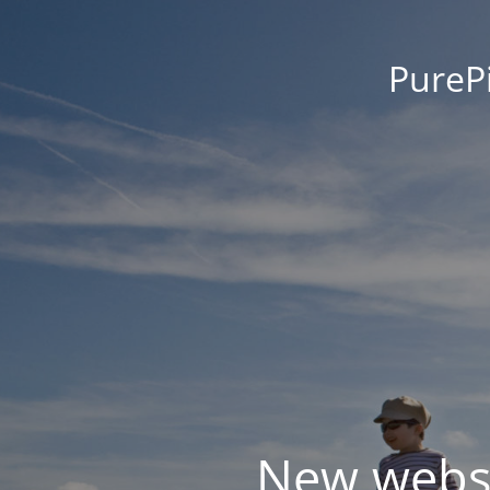
PurePi
New websit