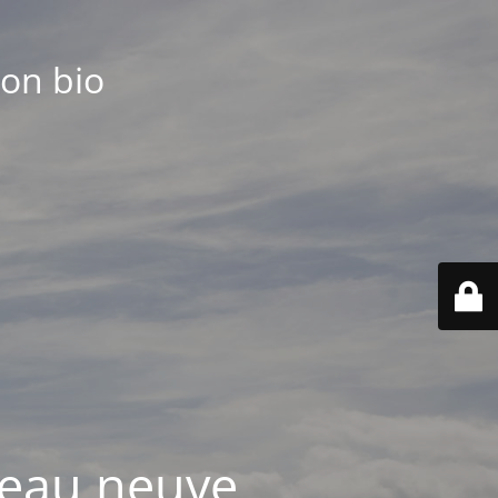
ton bio
 peau neuve