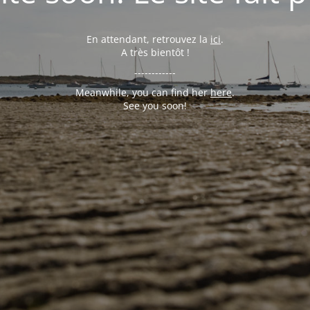
En attendant, retrouvez la
ici
.
A très bientôt !
------------
Meanwhile, you can find her
here
.
See you soon!